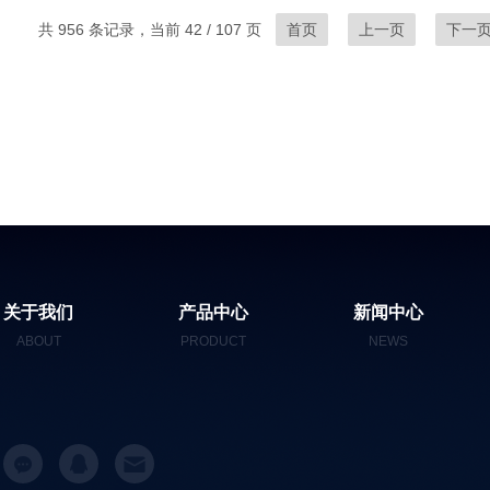
共 956 条记录，当前 42 / 107 页
首页
上一页
下一
关于我们
产品中心
新闻中心
ABOUT
PRODUCT
NEWS