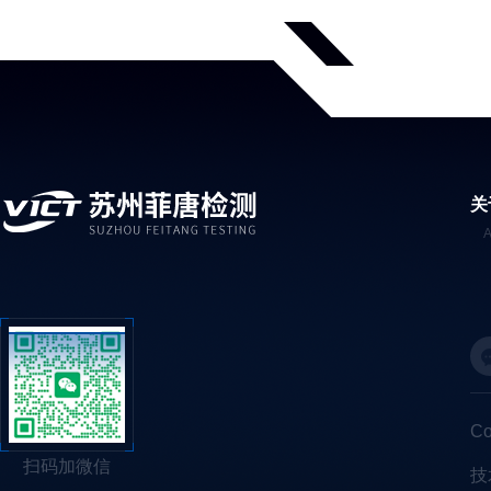
关
C
扫码加微信
技