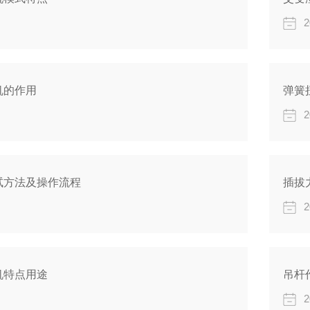
2
机的作用
弹簧
2
试方法及操作流程
插拔
2
机特点用途
吊杆
2