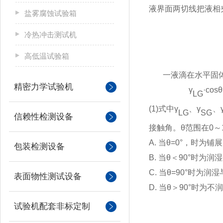
液界面两切线把液相
盐雾腐蚀试验箱
冷热冲击测试机
高低温试验箱
一液滴在水平固
精密力学试验机
γ
·cosθ
LG
(1)式中γ
、
γ
、
LG
SG
信赖性检测设备
接触角。θ范围在0～
A. 当θ=0°，时为
包装检测设备
B. 当θ＜90°时为
C. 当θ=90°时为
表面物性测试设备
D. 当θ＞90°时为
试验机配套非标定制