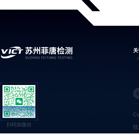
关
C
扫码加微信
技