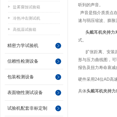
听到的声音。
盐雾腐蚀试验箱
声音是指介质质点
冷热冲击测试机
速与弱压缩波、膨胀
高低温试验箱
头戴耳机夹持力
式。
精密力学试验机
扩张距离、安装
形与压力曲线图，可
信赖性检测设备
报告及扭力寿命衰减
包装检测设备
硬件采用
24
位
AD
高
具体
头戴耳机夹持力
表面物性测试设备
试验机配套非标定制