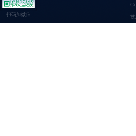
C
扫码加微信
技