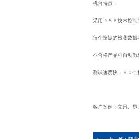
机台特点：
采用ＤＳＰ技术控制
每个按键的检测数据
不合格产品可自动做
测试速度快，９０个
客户案例：立讯、昆