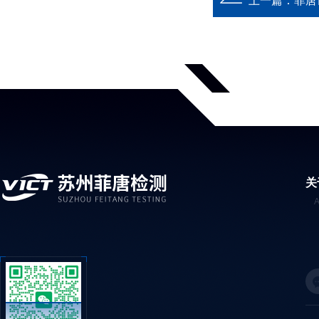
上一篇：
菲唐
关