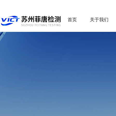
首页
关于我们