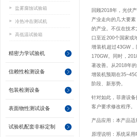
盐雾腐蚀试验箱
回顾2018年，光
产业走向的几大要素
冷热冲击测试机
的产业。不仅在技术
高低温试验箱
口至近200个国家
增装机超过43GW
精密力学试验机
170GW。同时，2
著改善。从2018
信赖性检测设备
增装机预期在35~
阶段、新形势。
包装检测设备
针对如此，菲唐设备
客户要求修改程序。
表面物性测试设备
产品应用：本产品适用于
试验机配套非标定制
原理说明：系统采用