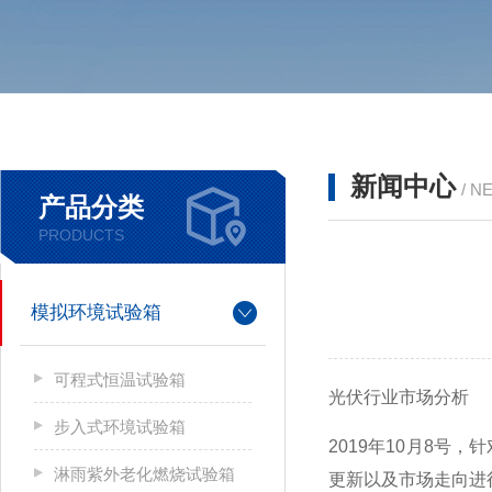
新闻中心
/ N
产品分类
PRODUCTS
模拟环境试验箱
可程式恒温试验箱
光伏行业市场分析
步入式环境试验箱
2019年10月8
淋雨紫外老化燃烧试验箱
更新以及市场走向