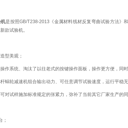
验机
是按照
GB/T238-2013
《金属材料线材反复弯曲试验方法》
的新款试验机。
，造型美观；
屏操作系统、淘汰了以往老式的按键操作面板，操作更方便，同
蜗杆蜗轮减速机组合输出动力、可任意调节试验速度，运行平稳
，可对试样施加标准规定的张紧力，弥补了当前其它厂家生产的
台；