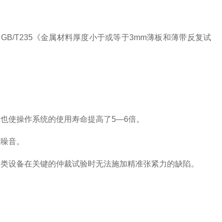
和
GB/T235
《金属材料厚度小于或等于
3mm
薄板和薄带反复试
时也使操作系统的使用寿命提高了
5
—
6
倍。
无噪音。
同类设备在关键的仲裁试验时无法施加精准张紧力的缺陷。