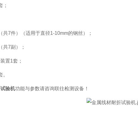
套；
（共
7
件）（适用于直径
1-10mm
的钢丝）；
（共
7
副）；
录装置
1
套；
套。
曲试验机
功能与参数请咨询联往检测设备！