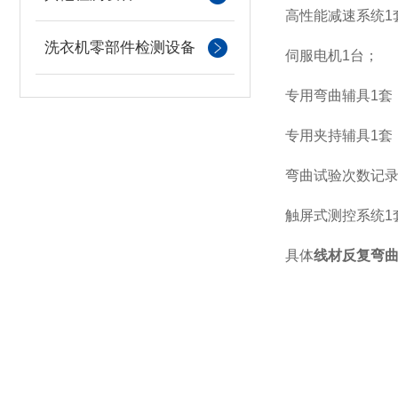
高性能减速系统
1
洗衣机零部件检测设备
伺服电机
1
台；
专用弯曲辅具
1
套
专用夹持辅具
1
套
弯曲试验次数记
触屏式测控系统
1
具体
线材反复弯