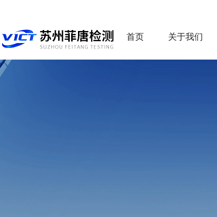
首页
关于我们