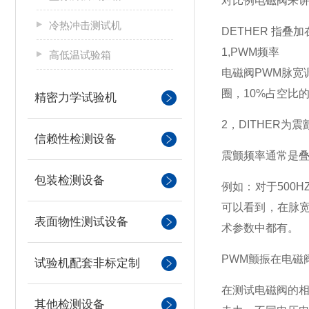
对比例电磁阀来
冷热冲击测试机
DETHER
指叠加
1,PWM
频率
高低温试验箱
电磁阀
PWM
脉宽
圈，
10%
占空比
精密力学试验机
2
，
DITHER
为震
信赖性检测设备
震颤频率通常是
包装检测设备
例如：对于
500H
可以看到，在脉
表面物性测试设备
术参数中都有。
PWM
颤振在电磁
试验机配套非标定制
在测试电磁阀的
其他检测设备