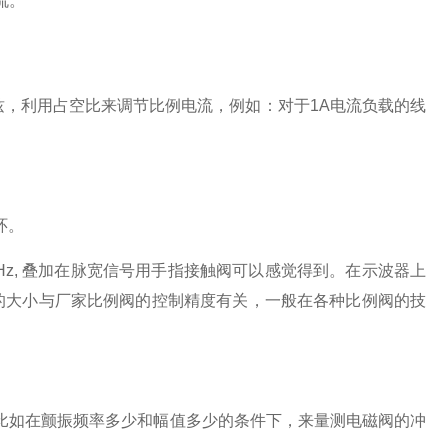
流。
兹，利用占空比来调节比例电流，例如：对于
1A
电流负载的线
环。
Hz,
叠加在脉宽信号用手指接触阀可以感觉得到。在示波器上
的大小与厂家比例阀的控制精度有关，一般在各种比例阀的技
比如在颤振频率多少和幅值多少的条件下，来量测电磁阀的冲