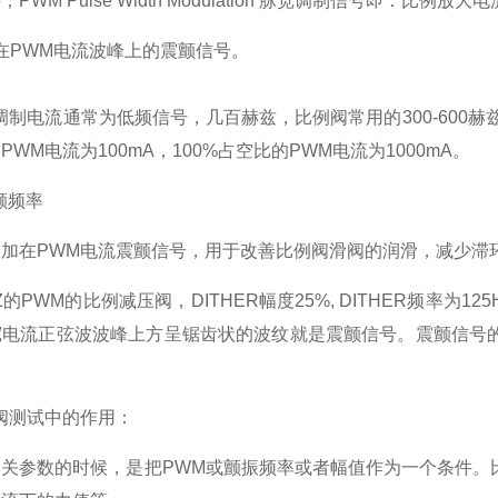
讲，
PWM Pulse Width Modulation
脉宽调制信号即：比例放大电
在
PWM
电流波峰上的震颤信号。
调制电流通常为低频信号，几百赫兹，比例阀常用的
300-600
赫
的
PWM
电流为
100mA
，
100%
占空比的
PWM
电流为
1000mA
。
颤频率
叠加在
PWM
电流震颤信号，用于改善比例阀滑阀的润滑，减少滞
Z
的
PWM
的比例减压阀，
DITHER
幅度
25%, DITHER
频率为
125
宽电流正弦波波峰上方呈锯齿状的波纹就是震颤信号。震颤信号
阀测试中的作用：
相关参数的时候，是把
PWM
或颤振频率或者幅值作为一个条件。