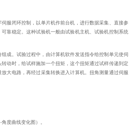
字伺服闭环控制，以单片机作前台机，进行数据采集、直接参
，可靠稳定
。
这种试验机一般由试验机主机、试验机控制系统
分组成。试验过程中，由计算机软件发送指令给控制单元使伺
头转动时，给试样施加一个扭矩，这个扭矩通过试样传递到定
量放大电路，再经过
采集
转换进入计算机。扭角测量通过
伺服
力
-
角度曲线变化图）。