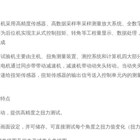
验机采用高精度传感器、高
数据采样率
采样测量放大系统、全数
作为后位机实现主从式控制扭矩、转角等工程量显示、数据处理
组成
转试验机主要由主机、扭角测量装置、测控系统和计算机四大部
服电机通过同步带带动减速机，减速机带动动夹头转动。当动夹
传递给扭矩传感器，扭矩传感器的输出信号送入控制单元内的测
机
特点
驱动，提供高精度之扭力测试。
脑画面设定，并可储存。可直接测试每个角度之扭力值变化（扭