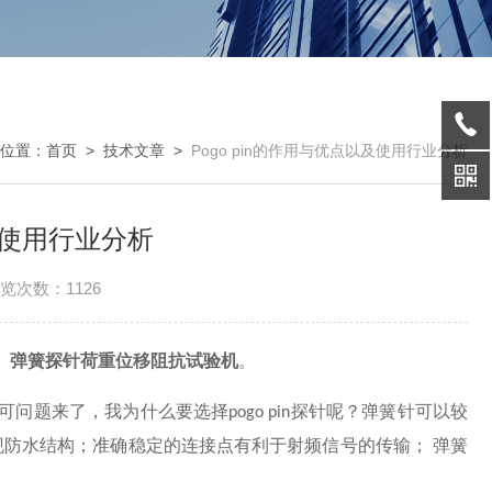
位置：
首页
>
技术文章
>
Pogo pin的作用与优点以及使用行业分析
以及使用行业分析
览次数：1126
、
弹簧探针荷重位移阻抗试验机
。
可问题来了，我为什么要选择
探针呢？弹簧针可以
较
pogo pin
现防水结构
；准
确稳定的连接点有利于射频信号的传输
；
弹簧