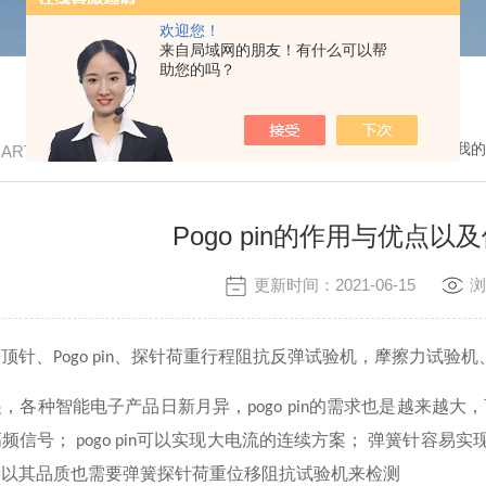
欢迎您！
来自局域网的朋友！有什么可以帮
助您的吗？
我的
/ ARTICLE
Pogo pin的作用与优点
更新时间：2021-06-15
浏
簧顶针、
、探针荷重行程阻抗反弹试验机，摩擦力试验机
Pogo pin
展，各种智能电子产品日新月异，
的需求也是越来越大，
pogo pin
高频信号
；
可以实现大电流的连续方案
；
弹簧针容易实
pogo pin
所以其品质也需要
弹簧探针荷重位移阻抗试验机来检测