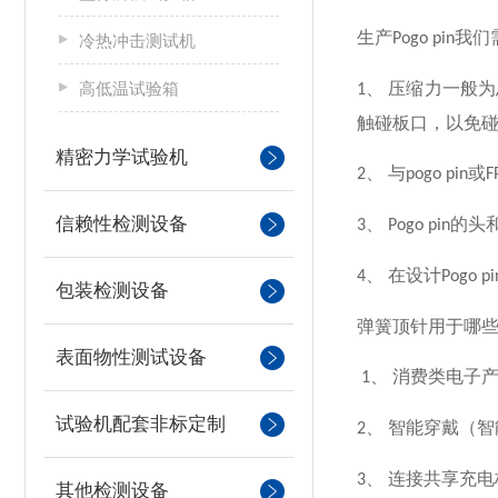
生产
我们
Pogo pin
冷热冲击测试机
高低温试验箱
、
压缩力一般为
1
触碰板口，以免碰
精密力学试验机
、
与
或
2
pogo pin
F
信赖性检测设备
、
的头
3
Pogo pin
、
在设计
4
Pogo pi
包装检测设备
弹簧顶针用于哪
表面物性测试设备
、
消费类电子
1
试验机配套非标定制
、
智能穿戴（智
2
、
连接共享充电
3
其他检测设备