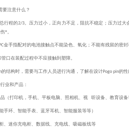
需要注意什么？
总行程的
。压力过小，正向力不足，阻抗不稳定；压力过大
2/3
伤*。
金手指配对的电池接触点不能染色、氧化；不能有残留的密封
PC
和管口在装配过程中不应接触到塑障。
的结构时，需要与工作人员进行沟通，了解在设计
的性
n
Pogo pin
些行业和产品：
产品（打印机，手机、平板电脑、照相机、视
听设备、教育设备
能手环、智能手表、蓝牙耳机、智能服装等等）
柜、迷你充电柜、数据线、充电线、吸磁板线等