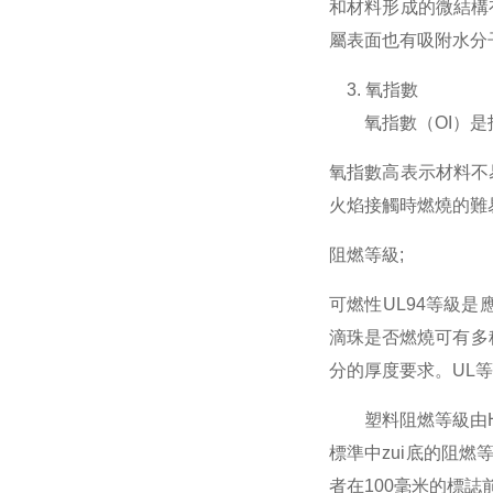
和材料形成的微結構
屬表面也有吸附水分
3. 氧指數
氧指數（OI）是指
氧指數高表示材料不
火焰接觸時燃燒的難
阻燃等級;
可燃性UL94等級
滴珠是否燃燒可有多
分的厚度要求。UL
塑料阻燃等級由HB，
標準中zui底的阻燃
者在100毫米的標誌