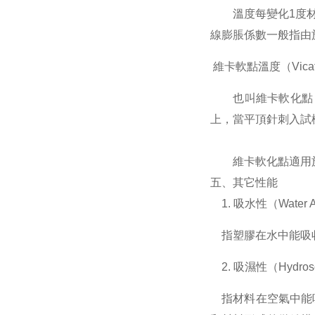
溫度每變化1度材
線膨脹係數一般指由
維卡軟點溫度（Vicat So
也叫維卡軟化點，是
上，當平頂針刺入試
維卡軟化點適用於
五、其它性能
1. 吸水性（Water Ab
指塑膠在水中能吸
2. 吸濕性（Hydrosco
指材料在空氣中能吸