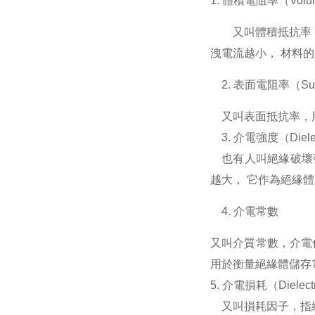
1. 體積電阻率（Volume 
又叫體積抵抗率，是
洩電流越小， 材料
2. 表面電阻率（Surfac
又叫表面抵抗率，用
3. 介電強度（Dielectr
也有人叫絕緣破壞強
越大， 它作為絕緣
4. 介電常數
又叫介質常數，介電
用於衡量絕緣體儲存
5. 介電損耗（Dielectr
又叫損耗因子，指絕