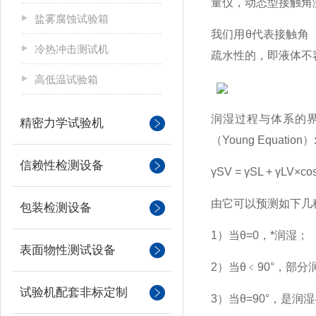
量仪，动态型接触角
盐雾腐蚀试验箱
我们用θ代表接触角
冷热冲击测试机
疏水性的，即液体不
高低温试验箱
润湿过程与体系的
精密力学试验机
（Young Equation）
信赖性检测设备
γSV = γSL + γLV×co
由它可以预测如下几
包装检测设备
1
）当θ=0，*润湿；
表面物性测试设备
2
）当θ﹤90°，部
试验机配套非标定制
3
）当θ=90°，是润