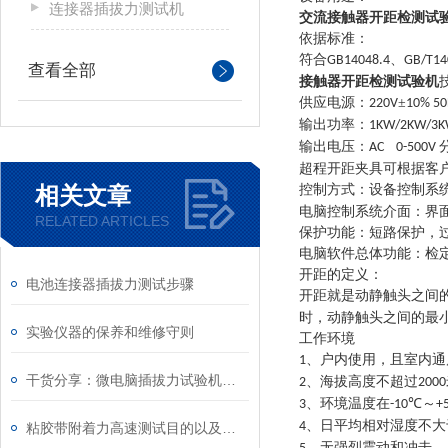
连接器插拔力测试机
交流接触器开距检测试
依据标准：
符合
、
GB14048.4
GB/T14
查看全部
接触器开距检测试验机
供应电源：
±
220V
10% 50
输出功率：
1KW/2KW/3
输出电压：
AC 0-500V
超程开距夹具可根据客
相关文章
控制方式：设备控制系
电脑控制系统介面：界
RELATED ARTICLES
保护功能：短路保护，
电脑软件总体功能：检
开距的定义：
电池连接器插拔力测试步骤
开距就是动静触头之间
时，动静触头之间的最
实验仪器的保养和维修守则
工作环境
、户内使用，且室内通
1
干货分享：微电脑插拔力试验机的工作原理
、海拔高度不超过
2
2000
、环境温度在
℃～
3
-10
+
、日平均相对湿度不大
4
粘胶带附着力高速测试目的以及方法
、无强烈震动和冲击。