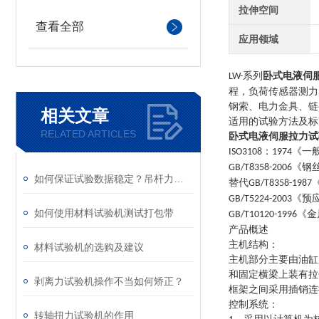
拉伸空间
查看全部
应用领域
系列
卧式电液伺
LW-
程，负荷传感器测力
钢索、电力金具、链
相关文章
适用的试验方法及标
RELATED ARTICLES
卧式电液伺服拉力试
：
《一
ISO3108
1974
《钢
GB/T8358-2006
如何保证试验数据稳定？吊杆力学寿命试验机维保要点
替代
GB/T8358-1987
《预
GB/T5224-2003
如何使用材料试验机测试打包带
《金
GB/T10120-1996
产品概述
主机结构：
材料试验机的选购及建议
主机部分主要由油缸
和固定横梁上装有拉
剥离力试验机操作不当如何矫正？
框架之间采用插销连
控制系统：
转轴扭力试验机的作用