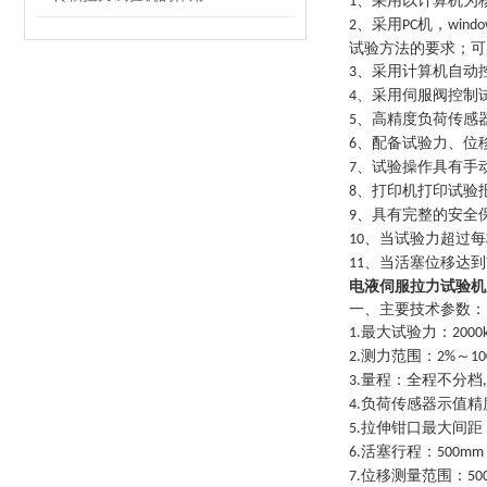
、采用以计算机为
1
、采用
机，
2
PC
windo
试验方法的要求；可
、采用计算机自动
3
、采用伺服阀控制
4
、高精度负荷传感
5
、配备试验力、位
6
、试验操作具有手
7
、打印机打印试验
8
、具有完整的安全
9
、当试验力超过每
10
、当活塞位移达到
11
电液伺服拉力试验机
一、主要技术参数：
最大试验力：
1.
2000
测力范围：
～
2.
2%
10
量程：全程不分档
3.
,
负荷传感器示值精
4.
拉伸钳口最大间距
5.
活塞行程：
6.
500mm
位移测量范围：
7.
50