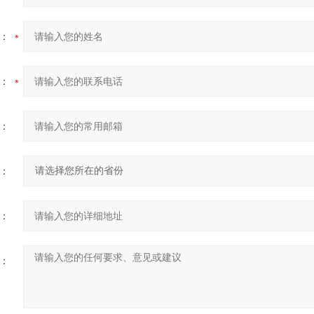
：
：
：
：
：
：