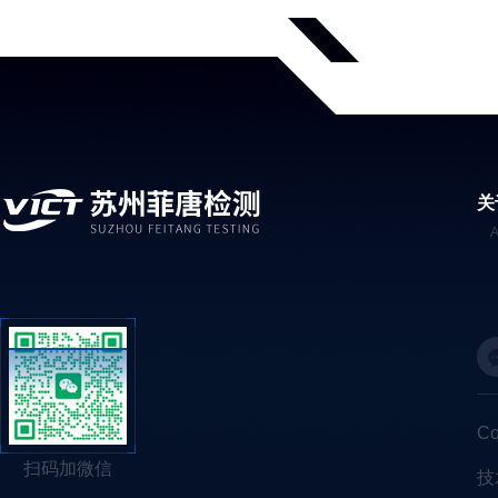
关
C
扫码加微信
技