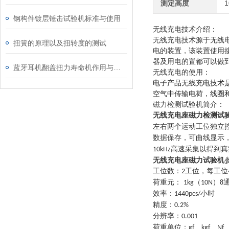
测定高度
钢构件镀层锤击试验机标准与使用
无线充电技术介绍
：
无线充电技术源于无线
扭簧的原理以及扭转度的测试
电的装置，该装置使用
器及用电的置都可以做
蓝牙耳机翻盖扭力寿命机作用与特点
无线充电的使用：
电子产品
无线充电技术
空气中传输电荷，线圈
磁力检测试验机
简介：
无线充电座磁力检测试
左右两个运动工位独立
数据保存，可曲线显示
高速采集以得到真
10kHz
无线充电座磁力试验机
工位数：
工位，每工位
2
荷重元：
（
）
1kg
10N
8
效率：
小时
1440pcs/
精度：
0.2%
分辨率：
0.001
荷重单位：
、
、
gf
kgf
Nf