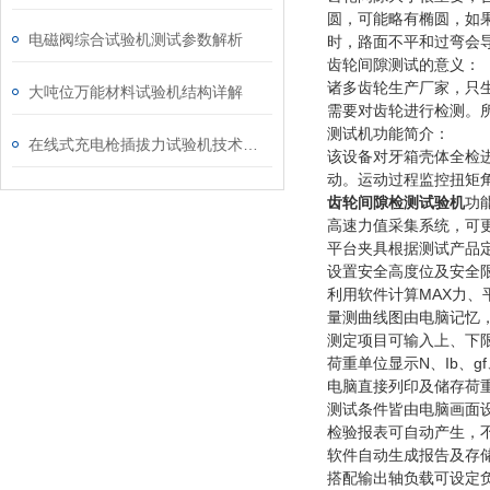
圆，可能略有椭圆，如
电磁阀综合试验机测试参数解析
时，路面不平和过弯会
齿轮间隙测试的意义：
诸多齿轮生产厂家，只
大吨位万能材料试验机结构详解
需要对齿轮进行检测。
测试机功能简介：
在线式充电枪插拔力试验机技术资料
该设备对牙箱壳体全检
动。运动过程监控扭矩
齿轮间隙检测试验机
功
高速力值采集系统，可
平台夹具根据测试产品
设置安全高度位及安全
MAX
利用软件计算
力、
量测曲线图由电脑记忆
测定项目可输入上、下
N
Ib
gf
荷重单位显示
、
、
电脑直接列印及储存荷
测试条件皆由电脑画面
检验报表可自动产生，
软件自动生成报告及存
搭配输出轴负载可设定