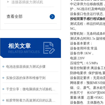
连接器插拔力测试机
中记录弹力位移曲线图
护，
NG
指示灯及蜂鸣提
设备接口包含运行状态
查看全部
按钮荷重手感行程试验
测试流程：样品扫码后
NG
。
报警机制：无条码或条
测试单点时间
1.5s
旋转
设备基本要求：
相关文章
设备使用环境
:
常温
RELATED ARTICLES
设备功率
:1KW
，
电源
:220V
压缩空气：
0.5/MPa
电池连接器插拔力测试步骤
噪音控制要求
:
离设备工
防静电要求
:
保护接地
,
实验仪器的保养和维修守则
设备固定要求：无晃动
网络要求：预留
MES
功
烟、尘、废气、废水处
干货分享：微电脑插拔力试验机的工作原理
外形尺寸
长
650*
宽
600
重量
/
承重
总重
=95KG
粘胶带附着力高速测试目的以及方法
设备颜色
主体颜色为