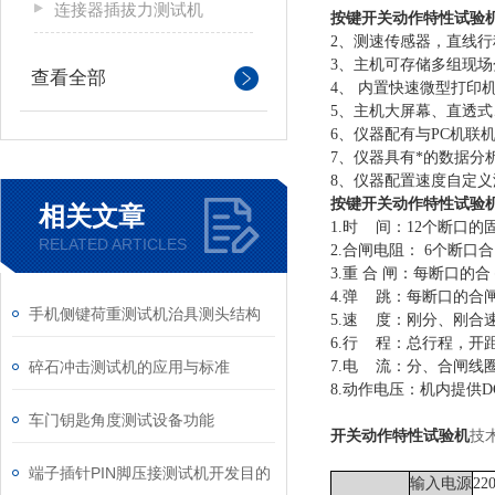
连接器插拔力测试机
按键
开关动作
特性试验
2、测速传感器，直线行
3、主机可存储多组现
查看全部
4、 内置快速微型打印
5、主机大屏幕、直透
6、仪器配有与PC机
7、仪器具有*的数据
8、仪器配置速度自定
按键
开关动作
特性试验
相关文章
1.时 间
：
12个断口
RELATED ARTICLES
2.合闸电阻
：
6个断口
3.重 合 闸
：每断口的合
4.弹 跳
：每断口的合
手机侧键荷重测试机治具测头结构
5.速 度
：刚分、刚合
6.行 程
：总行程，开
碎石冲击测试机的应用与标准
7.电 流
：分、合闸线
8.动作电压
：机内提供
D
车门钥匙角度测试设备功能
开关动作
特性试验机
技
端子插针PIN脚压接测试机开发目的
输入电源
22