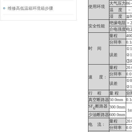
大气压力
86
使用环境
维修高低温箱环境箱步骤
温
度
－
湿
度
≦8
绝缘电阻
＞
安全性能
介电强度
电
量程
40
分辩率
0.
时
间
①
误差
②
③
量程
20.
分辩率
0.0
速
度：
①0
误差
②1
行
程
量
程
分
真空断路器
50.0mm
0.
SF
断路器
300.0mm
6
1
少油断路器
600.0mm
量程
20
电
流：
分辩率
0.