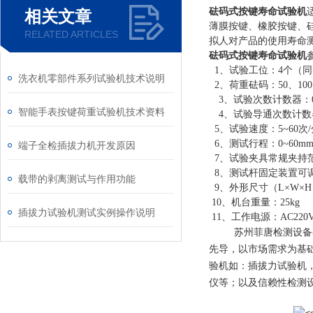
砝码式
按键寿命试验机
相关文章
薄膜按键、橡胶按键、
RELATED ARTICLES
拟人对产品的使用寿命
砝码式
按键寿命试验机
1、试验工位：4个（
洗衣机零部件系列试验机技术说明
2、荷重砝码：50、100
3、试验次数计数器：0~
智能手表按键荷重试验机技术资料
4、试验导通次数计数
5、试验速度：5~60
6、测试行程：0~60
端子全检插拔力机开发原因
7、试验夹具常规夹持范
8、测试杆固定装置可调
载带的剥离测试与作用功能
9、外形尺寸（L×W×H）：
10、机台重量：25kg
插拔力试验机测试实例操作说明
11、工作电源：AC220V
苏州菲唐检测设备
先导，以市场需求为基
验机如：插拔力试验机
仪等；以及信赖性检测