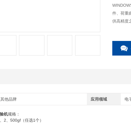
WIND
件、荷重
供高精度之
其他品牌
应用领域
电
验机
规格：
2
500gf
1
、
、
（任选
个）