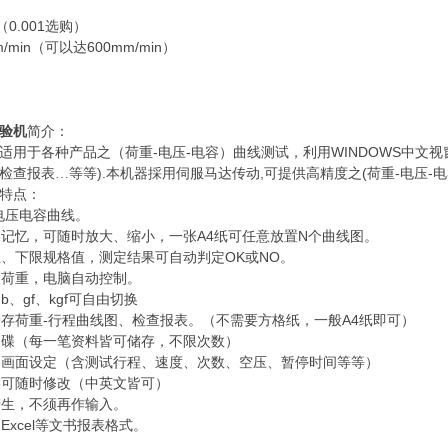
0.001
（
选购）
/min
600mm/min
（可以达
）
验机
简介：
-
-
WINDOWS
适用于各种产品之（荷重
电压
电容）曲线测试，利用
中文视
).
,
(
-
-
检查报表…等等
本机器採用伺服马达传动
可提供高精度之
荷重
电压
电
特点：
电压电容曲线。
A4
N
脑记忆，可随时放大、缩小，一张
纸可任意放置
个曲线图。
OK
NO
上、下限规格值，测定结果可自动判定
或
。
及荷重，电脑自动控制。
Ib
gf
kgf
、
、
可自由切换
-
A4
储存荷重
行程曲线图、检查报表。（不需要方格纸，一般
纸即可）
硬碟（每一笔资料皆可储存，不限次数）
脑画面设定（含测试行程、速度、次数、空压、暂停时间等等）
容可随时修改（中英文皆可）
产生，不须再作输入。
Excel
为
等文书报表格式。