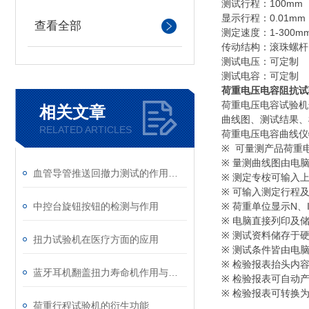
100mm
测试行程：
0.01mm
显示行程：
查看全部
1-300mm
测定速度：
传动结构：滚珠螺杆
测试电压：可定制
测试电容：可定制
荷重电压电容阻抗试
荷重电压电容试验机
相关文章
曲线图、测试结果、
RELATED ARTICLES
荷重电压电容曲线仪
※
可量测产品荷重
※
量测曲线图由电
血管导管推送回撤力测试的作用与配置
※
测定专桉可输入
※
可输入测定行程
中控台旋钮按钮的检测与作用
N
※
荷重单位显示
、
※
电脑直接列印及
※
测试资料储存于
扭力试验机在医疗方面的应用
※
测试条件皆由电
※
检验报表抬头内
蓝牙耳机翻盖扭力寿命机作用与特点
※
检验报表可自动
※
检验报表可转换
荷重行程试验机的衍生功能