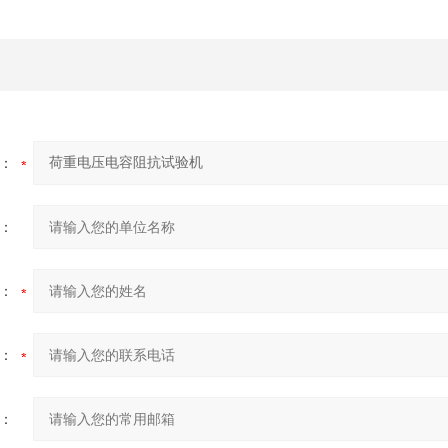
：
：
：
：
：