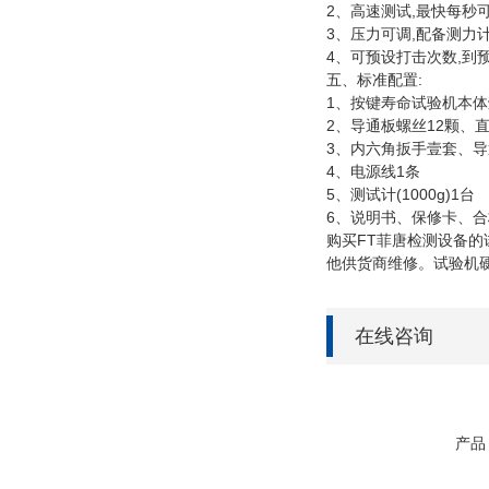
2
,
、高速测试
最快每秒
3
,
、压力可调
配备测力
4
,
、可预设打击次数
到
:
五、标准配置
1
、按键寿命试验机本体
2
12
、导通板螺丝
颗、
3
、内六角扳手壹套、导
4
1
、电源线
条
5
(1000g)1
、测试计
台
6
、说明书、保修卡、合
FT
购买
菲唐检测设备的
他供货商维修。试验机
在线咨询
产品