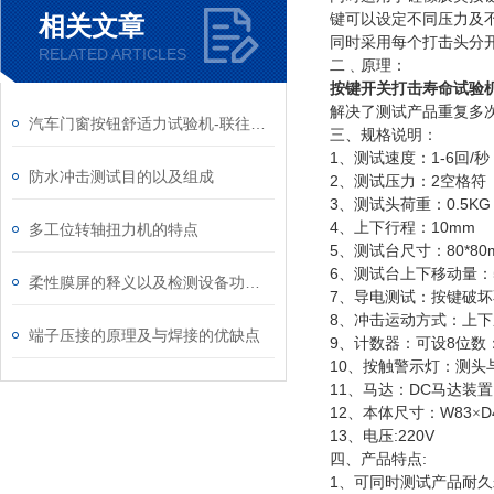
相关文章
键可以设定不同压力及
同时采用每个打击头分
RELATED ARTICLES
二﹑原理：
按键开关打击寿命试验
解决了测试产品重复多
汽车门窗按钮舒适力试验机-联往推出
三、规格说明：
1
1-6
/
、测试速度：
回
秒
防水冲击测试目的以及组成
2
2
、测试压力：
空格符
3
0.5K
、测试头荷重：
4
10mm
、上下行程：
多工位转轴扭力机的特点
5
80*8
、测试台尺寸：
6
、测试台上下移动量：
柔性膜屏的释义以及检测设备功能参数
7
、导电测试：按键破坏
8
、冲击运动方式：上下
端子压接的原理及与焊接的优缺点
9
8
、计数器：可设
位数
10
、按触警示灯：测头
11
DC
、马达：
马达装置
12
W83
D
、本体尺寸：
×
13
:220V
、电压
:
四、产品特点
1
、可同时测试产品耐久