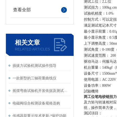
测试工位：
2工位
测试扭力：
10
0kg.cm
查看全部
试验机
精度：
1.0%
控制方式：可以定扭
满足测试笔记本尺寸
最小显示荷重
：
0.01
最小
显示
角度：
0.5
相关文章
上下调整高度：
50m
RELATED ARTICLES
测试角度：
0-18
测试速度范围：
200 
驱动马达：伺服马达
插拔力试验机测试操作指导
机台重量：
140
kgf
（
设备尺寸：
1500mm
一款新型的三轴荷重曲线仪
使用电源
：
AC 220V
设备功率：
800W
摇摆弯曲试验机开发依据及测试过程
試驗機簡
两工位
笔电铰链
扭力
及力矩与转速相对应
电磁阀综合检测设备规格选购
统，操作简单方便，
測試項目：
传感器荷重元技术更新-*保护功能