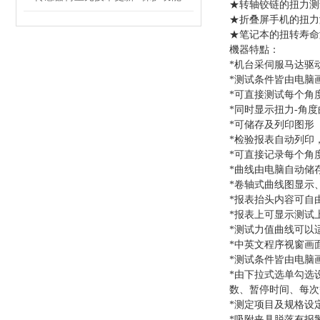
★
转轴铰链
的扭力测
★
折叠屏手机的扭力
★
笔记本
的扭转寿命
機器特點：
*机台采伺服马达驱
*测试条件皆由电脑
*可直接测试每个角
*同时显示扭力-角
*可储存及列印图形
*检验报表自动列印
*可直接记录每个角
*曲线由电脑自动储
*卷轴式曲线图显示
*报表抬头内容可自
*报表上可显示测试
*
测试力值曲线可以
*中
英
文
程序
视窗画
*测试条件皆由电脑
*由下拉式选单勾选
数、暂停时间、每次
*测定项目及规格设
*
吸附夹具脱落有报