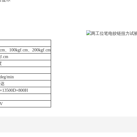
.cm、100kgf.cm、200kgf.cm
f.cm
度
deg/min
马达
×13500D×800H
0V