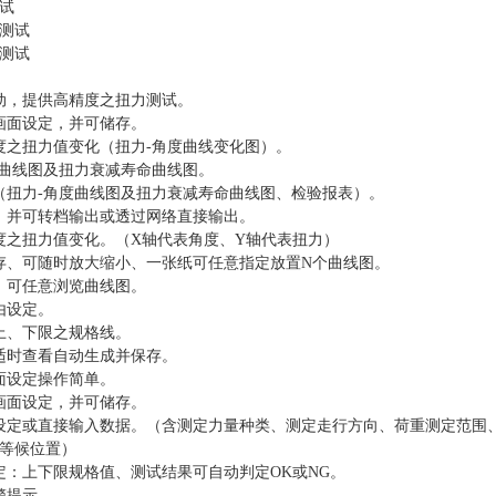
试
测试
测试
动，提供高精度之扭力测试。
画面设定，并可储存。
度之扭力值变化（扭力-角度曲线变化图）。
度曲线图及扭力衰减寿命曲线图。
（扭力-角度曲线图及扭力衰减寿命曲线图、检验报表）。
，并可转档输出或透过网络直接输出。
度之扭力值变化。（X轴代表角度、Y轴代表扭力）
存、可随时放大缩小、一张纸可任意指定放置N个曲线图。
、可任意浏览曲线图。
由设定。
上、下限之规格线。
适时查看自动生成并保存
。
面设定操作简单。
画面设定，并可储存。
设定或直接输入数据。（含测定力量种类、测定走行方向、荷重测定范围
等候位置）
定：上下限规格值、测试结果可自动判定OK或NG。
警提示