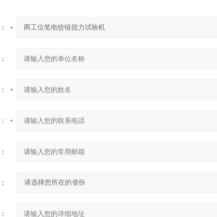
：
：
：
：
：
：
：