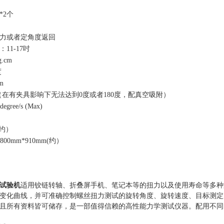
*2
个
力或者定角度返回
：
11-17吋
g.cm
度
m
0度（在有夹具影响下无法达到0度或者180度，配真空吸附）
degree/s (Max)
约
）
*800mm*910mm(约）
试验机
适用铰链转轴、
折叠屏
手机
、笔记本等
的扭力以及使用寿命等多种
变化曲线，并可准确控制螺丝扭力测试的旋转角度、旋转速度、目标测定
且所有资料皆可储存，是一部值得信赖的高性能力学测试仪器。配用不同