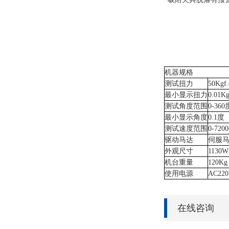
机器规格
测试扭力
50Kgf
最小显示扭力
0.01Kg
测试角度范围
0-360
最小显示角度
0.1度
测试速度范围
0-7200
驱动马达
伺服
外观尺寸
1130W
机台重量
120Kg
使用电源
AC22
在线咨询