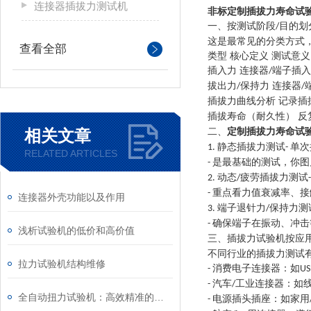
连接器插拔力测试机
非标定制插拔力寿命试
一、按测试阶段
目的划
/
这是最常见的分类方式
查看全部
类型
核心定义
测试意义
插入力
连接器
端子插入
/
拔出力
保持力 连接器
/
/
插拔力曲线分析
记录插
插拔寿命（耐久性）
反
相关文章
二、
定制插拔力寿命试
静态插拔力测试
单次
1.
-
RELATED ARTICLES
是最基础的测试，你图
-
动态
疲劳插拔力测试
2.
/
重点看力值衰减率、接
-
连接器外壳功能以及作用
端子退针力
保持力测
3.
/
确保端子在振动、冲击
-
浅析试验机的低价和高价值
三、
插拔力试验机
按应
不同行业的插拔力测试
拉力试验机结构维修
消费电子连接器：如
-
US
汽车
工业连接器：如
-
/
全自动扭力试验机：高效精准的智能化扭转检测方案
电源插头插座：如家用
-