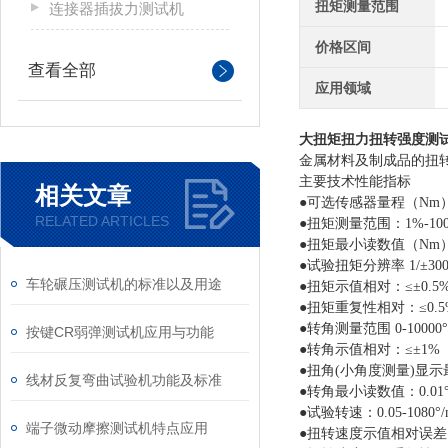
扭矩测量范围
连接器插拔力测试机
价格区间
查看全部
应用领域
大扭矩扭力扭转强度测
金属材料及制成品的扭
主要技术性能指标
相关文章
●可选传感器量程（Nm
RELATED ARTICLES
●
扭矩测量范围：
1%-10
●扭矩最小读数值（Nm）：
●试验扭矩分辨率 1/±300
车轮碾压测试机的标准以及用途
●扭矩示值相对：≤±0.
●扭矩重复性相对：≤0
●转角测量范围 0-10000°
按键CR弱弹测试机应用与功能
●转角示值相对：≤±1
●扭角(小角度测量)显示最
线材反复弯曲试验机功能及标准
●转角最小读数值：0.01
●试验转速：0.05-
108
0°
/
端子微动摩擦测试机特点应用
●扭转速度示值相对误差