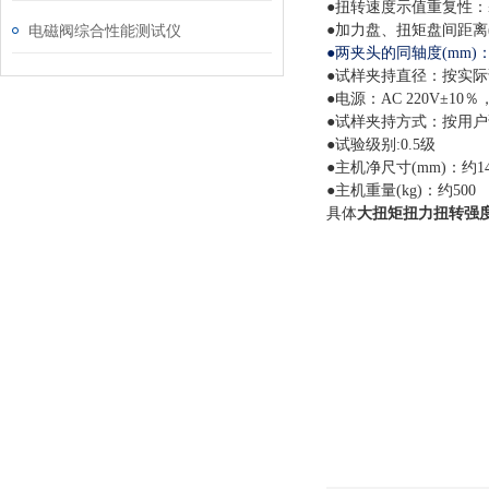
●扭转速度示值重复性：≤
电磁阀综合性能测试仪
●加力盘、扭矩盘间距离(m
●两夹头的同轴度(mm)：
●试样夹持直径：按实
●
电源：
AC 220V±10％
●试样夹持方式：按用
●试验级别:0.5级
●主机净尺寸(mm)：
约
1
●主机重量(kg)：
约
5
00
具体
大扭矩扭力扭转强