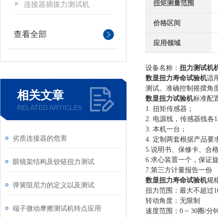
扭矩测量范围
连接器插拔力测试机
价格区间
查看全部
应用领域
设备名称：
扭力测试机
数显
扭力寿命
试验机
适
测试。准确控制摇摆角
相关文章
数显
扭力
试验机
标准配
RELATED ARTICLES
1.
扭矩传感器
；
2.
电源线，传感器线各
3.
本机一台
；
劣质连接器的危害
4.
定制两套根据产品要
5.说明书、保修卡、合
6.求心装置一个，保证
眼镜架结构及铰链扭力测试
7.第三方计量报告一份
数显
扭力寿命
试验机
规
弹簧阻尼力的定义以及测试
扭力范围：最大不超过
1
转动角度：无限制
端子微动摩擦测试机特点应用
速度范围：
0 ~
30圈/分