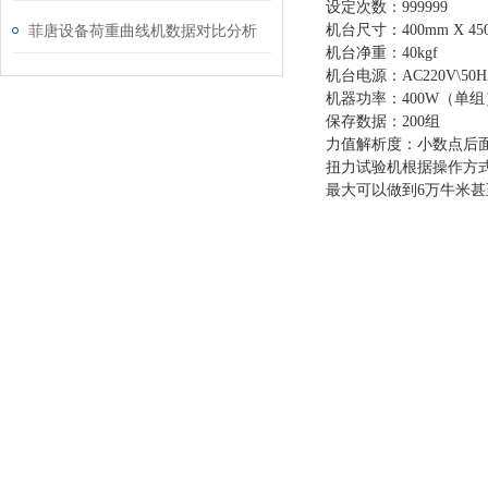
设定次数：
999999
菲唐设备荷重曲线机数据对比分析
机台尺寸：
400
mm X
45
机台净重：
40
kgf
机台电源：
AC220V
\50
机器功率：
400W（单组
保存数据：
200组
力值解析度：小数点后
扭力试验机根据操作方
最大可以做到
6
万牛米甚