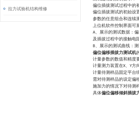
偏位插拔测试过程中的
拉力试验机结构维修
偏位插拔测试的初始设
参数的任意组合和连续
上位机软件控制界面可
、展示的测试数据：偏
A
及插拔过程中的接触电
、展示的测试曲线：测
B
偏位偏移插拔力测试机
计量参数的数值和精度
计量测力装置在
、
方
X
Y
计量待测样品固定平台
需对待测样品的
设定
偏
施加力的情况下对待测
具体
偏位偏移倾斜插拔