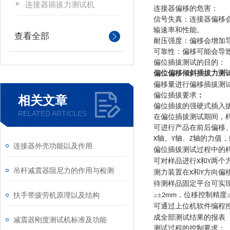
连接器插拔力测试机
连接器偏移的危害：
‌信号失真‌：连接器
输速率和性能。
查看全部
‌耐压强度‌：偏移会增
‌可靠性‌：偏移可能会
偏位插拔测试的目的：
偏位偏移倾斜插拔力测
偏移量进行偏移插拔测
偏位插拔要求
：
相关文章
偏位插拔的强硬式插入
RELATED ARTICLES
在偏位插拔测试期间，
可进行产品在前后偏移
轴、
轴、
轴的力值，
X
Y
Z
连接器外壳功能以及作用
偏位插拔测试过程中的
可对样品进行
和
两个
X
Y
吊杆减震器阻尼力的作用与检测
测力装置在
和
方向偏
X
Y
待测样品固定平台可实
扶手带疲劳机原理以及结构
≥±
，位移控制精度
2mm
可通过上位机软件编程
成全部测试结果的报表
减震器刚度测试机标准及功能
测试过程的控制要求：