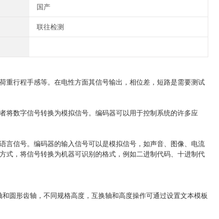
国产
联往检测
荷重行程手感等。在电性方面其信号输出，相位差，短路是需要测试
者将数字信号转换为模拟信号。编码器可以用于控制系统的许多应
语言信号。编码器的输入信号可以是模拟信号，如声音、图像、电流
方式，将信号转换为机器可识别的格式，例如二进制代码、十进制代
型轴和圆形齿轴，不同规格高度，互换轴和高度操作可通过设置文本模板