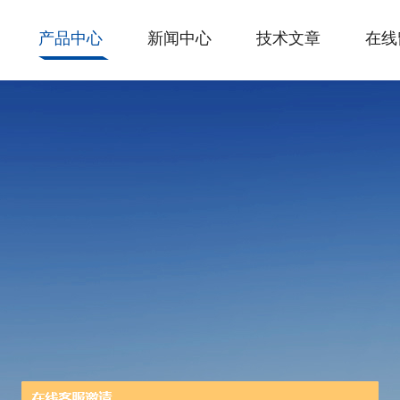
产品中心
新闻中心
技术文章
在线