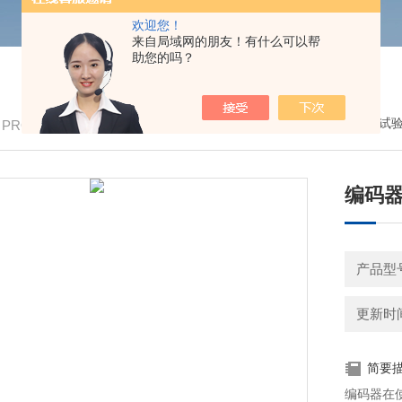
欢迎您！
来自局域网的朋友！有什么可以帮
助您的吗？
我的位置：
首页
>
产品中心
>
精密力学试
/ PRODUCTS
编码
产品型号
更新时间：
简要
编码器在