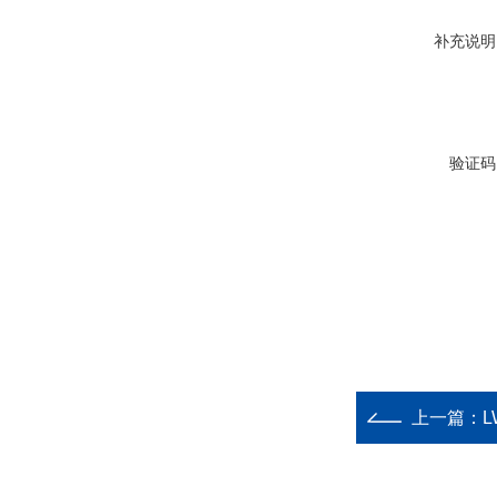
补充说明
验证码
上一篇：