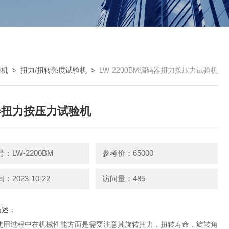
验机
>
扭力/扭转强度试验机
>
LW-2200BM编码器扭力按压力试验机
器扭力按压力试验机
：LW-2200BM
参考价：65000
2023-10-22
访问量：485
描述：
使用过程中在机械性能方面是需要注意其旋转扭力，扭转寿命，旋转角