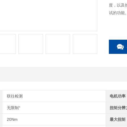
度，以及
试的功能
联往检测
电机功率
无限制°
扭矩分辨
20Nm
最大扭矩