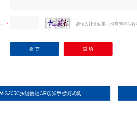
：
请输入计算结果（填写阿拉伯数
LW-S205C按键侧键CR弱弹手感测试机