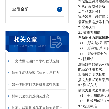
本报告主要介绍连接
将从产品成分分析、
查看全部
产品成分分析
1.
连接器是一种可插拔
需要检测连接器中的
检测项目
2.
插拔力测试
2.1
自动插拔力测试试验
相关文章
（
）测试插头和插
1
RELATED ARTICLES
（
）测试插孔和引
2
（
）测试连接器的
3
阻焊铅
2.2
一文读懂电磁阀力学行程试验机测试原理
连接器中的插头和插
能满足使用要求。
如何保证试验数据稳定？吊杆力学寿命试验机维保要点
插拔力测试标准
3.
插拔力测试通常采用
如何使用材料试验机测试打包带
测试方法
3.1
插拔力测试通常采用
（
）手动测试法：
1
材料试验机的选购及建议
（
）机械测试法：
2
检测标准
3.2
剥离力试验机操作不当如何矫正？