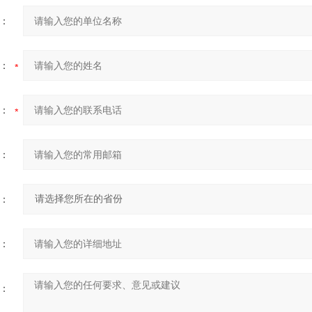
：
：
：
：
：
：
：