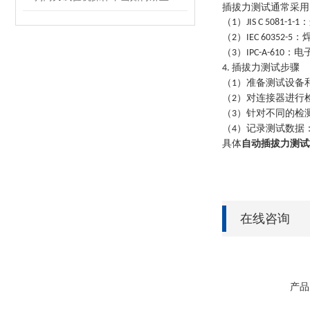
插拔力测试通常采用
（
）
：
1
JIS C 5081-1-1
（
）
：
2
IEC 60352-5
（
）
：电
3
IPC-A-610
插拔力测试
步骤
4.
（
）准备测试设备
1
（
）对连接器进行
2
（
）针对不同的检
3
（
）记录测试数据
4
具体
自动插拔力测试
在线咨询
产品