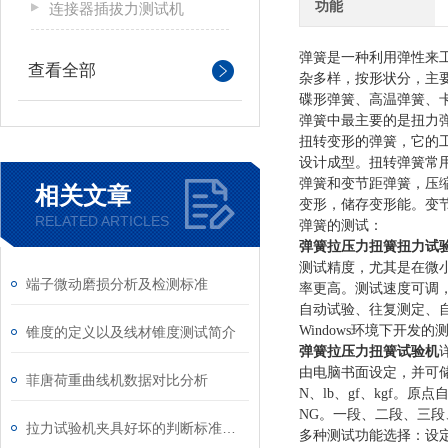
功能
连接器插拔力测试机
弹簧是一种利用弹性来工
查看全部
杂多样，按形状分，主
碟形弹簧、高温弹簧、
弹簧中最主要的是扭力
扭转变形的弹簧，它的
设计成型。扭转弹簧常
弹簧和变节距弹簧，压
相关文章
变形，储存变形能。变
RELATED ARTICLES
弹簧的测试：
弹簧拉压力扭簧扭力试
测试精度，尤其是在微
端子微动磨损分析及检测标准
率更高。测试速度可调
自动试验、往复测定、
Windows
环境下开发的
锥度的定义以及线材锥度测试简介
弹簧拉压力扭簧试验机
由电脑书面设定，并可
菲唐荷重曲线机数据对比分析
N
、
lb
、
gf
、
kgf
。原点
NG
。一段、二段、三段
拉力试验机夹具好坏的判断标准及难点
多种测试功能选择：设