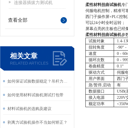
连接器插拔力测试机
柔性材料扭曲试验机
专
伺服电机控制，精准可
西门子操作屏
+PLC控
查看全部
可以
24小时全时运转；
屏幕点亮的主板也已经
柔性材料扭曲试验机
参
试验对象
1.4-
扭转角度
-90° -
速度
0 - 60
相关文章
循环次数
0 - 99
RELATED ARTICLES
卷曲精度
0.1°
驱动方式
伺服
用户界面
西门
如何保证试验数据稳定？吊杆力学寿命试验机维保要点
急
/暂停,启动
有
数据接口
USB
如何使用材料试验机测试打包带
接入电源
220
额定功率
<350
材料试验机的选购及建议
剥离力试验机操作不当如何矫正？