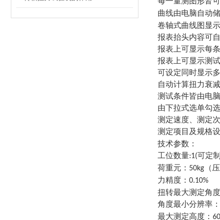
每一量测图形皆
曲线由电脑自动
卷轴式曲线图显
报表抬头内容可
报表上可显示每
报表上可显示测
可设定同时显示
自动计算扭力衰
测试条件皆由电
由下拉式选单勾
测定速度、测定
测定项目及规格
技术参数：
工位数量
可定
:1(
荷重元：
（压
50kg
力精度：
0.10%
扭转最大测定角
角度最小分辨率
最大测定高度：
6