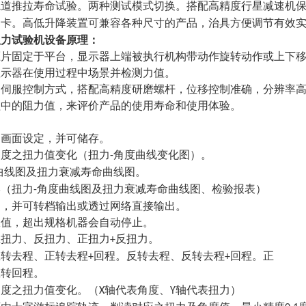
轨道推拉寿命试验。两种测试模式切换。搭配高精度行星减速机
制卡。高低升降装置可兼容各种尺寸的产品，治具方便调节有效
扭力试验机
设备原理：
压片固定于平台，显示器上端被执行机构带动作旋转动作或上下
显示器在使用过程中场景并检测力值。
用伺服控制方式，搭配高精度研磨螺杆，位移控制准确，分辨率
程中的阻力值，来评价产品的使用寿命和使用体验。
脑画面设定，并可储存。
角度之扭力值变化（扭力
角度曲线变化图）。
-
曲线图及扭力衰减寿命曲线图。
形（扭力
角度曲线图及扭力衰减寿命曲线图、检验报表）
-
印，并可转档输出或透过网络直接输出。
限值，超出规格机器会自动停止。
正扭力、反扭力、正扭力
反扭力。
+
正转去程、正转去程
回程。反转去程、反转去程
回程。正
+
+
正转回程。
角度之扭力值变化。（
轴代表角度、
轴代表扭力）
X
Y