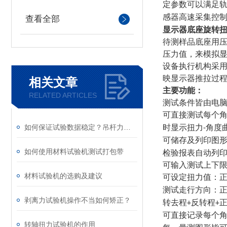
定参数可以满足
感器高速采集控
查看全部
显示器底座旋转
待测样品底座用
压力值，来模拟
设备执行机构采
映显示器推拉过
相关文章
主要功能：
RELATED ARTICLES
测试条件皆由电
可直接测试每个
如何保证试验数据稳定？吊杆力学寿命试验机维保要点
时显示扭力
角度
-
可储存及列印图
如何使用材料试验机测试打包带
检验报表自动列
可输入测试上下
材料试验机的选购及建议
可设定扭力值：
测试走行方向：
剥离力试验机操作不当如何矫正？
转去程
反转程
+
+
可直接记录每个
转轴扭力试验机的作用