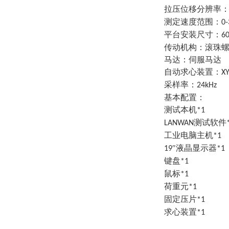
拉压位移分辨率
测定速度范围：
0-
平台安装尺寸：
6
传动机构：滚珠
马达：伺服马达
自动求心装置：
X
采样率：
24kHz
基本配置
：
测试本机
*1
测试软件
LANWAN
工业电脑主机
*1
″液晶显示器
19
*1
键盘
*1
鼠标
*1
荷重元
*1
固定压片
*1
求心装置
*1