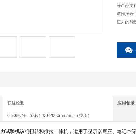
等产品旋
道推拉寿
扭力的稳
置可兼容
WS操作
联往检测
应用领域
0-30转/分（旋转）&0-2000mm/min（拉压）
扭力试验机
该机扭转和推拉一体机，适用于显示器底座、笔记本