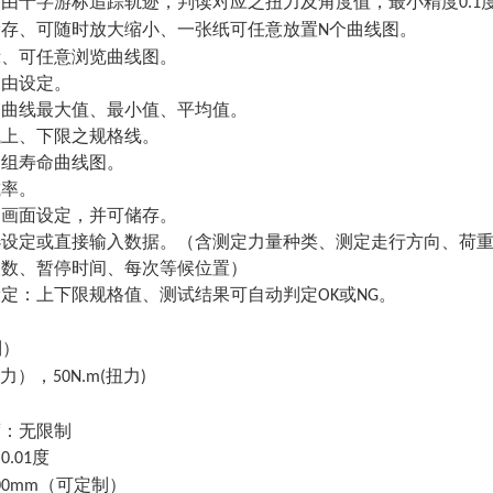
可由十字游标追踪轨迹，判读对应之扭力及角度值，最小精度
0.1
储存、可随时放大缩小、一张纸可任意
放置
个曲线图。
N
示、可任意浏览曲线图。
自由设定。
条曲线最
大值、最小值、平均值。
试上、下限之规格线。
多组寿命曲线图。
减率。
脑画面设定，并可储存。
选设定或直接输入数据。（含测定力量种类、测定走行方向、荷
次数、暂停时间、每次等候位置）
设定：上下限规格值、测试结果可自动判定
或
。
OK
NG
制）
力），
扭力
50N.m(
)
度：无限制
：
度
0.01
（可定制）
00mm