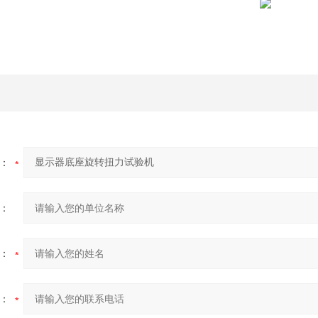
：
：
：
：