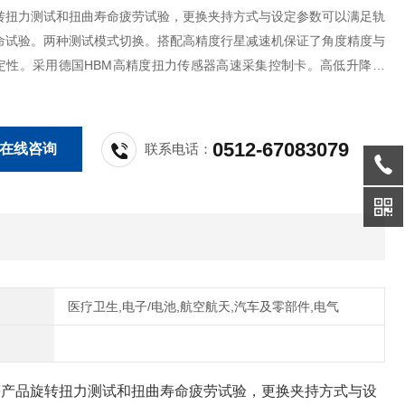
转扭力测试和扭曲寿命疲劳试验，更换夹持方式与设定参数可以满足轨
命试验。两种测试模式切换。搭配高精度行星减速机保证了角度精度与
定性。采用德国HBM高精度扭力传感器高速采集控制卡。高低升降装
各种尺寸的产品，治具方便调节有效实现扭力扭曲试验，利用WINDO
界面使用简单方便。
0512-67083079
在线咨询
联系电话：
医疗卫生,电子/电池,航空航天,汽车及零部件,电气
等产品旋转扭力测试和扭曲寿命疲劳试验，更换夹持方式与设