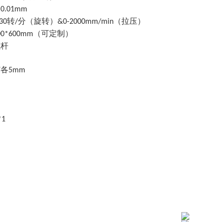
：
0.01mm
转
分（旋转）
（拉压）
30
/
&0-2000mm/min
（可定制）
00*600mm
螺杆
各
Y
5mm
*1