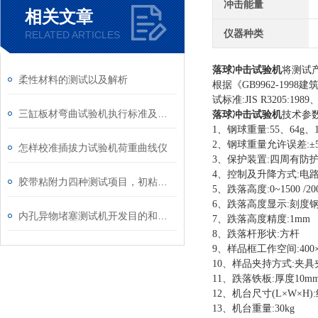
冲击能量
相关文章
仪器种类
RELATED ARTICLES
落球冲击试验机
将测试
柔性材料的测试以及解析
根据《
GB9962-1
试标准:JIS R3205:1989、I
三缸板材弯曲试验机执行标准及特点
落球冲击试验机
技术参
1、钢球重量:55、64g、
2、钢球重量允许误差:±5
怎样校准插拔力试验机荷重曲线仪
3、保护装置:四周有防
4、控制及升降方式:电
胶带粘附力四种测试项目，初粘，剥离，持粘力，粘基力
5、跌落高度:0~1500
6、跌落高度显示:刻度
内孔异物堵塞测试机开发目的和功能
7、跌落高度精度:1mm
8、跌落杆形状:方杆
9、样品框工作空间:400×
10、样品夹持方式:夹具
11、跌落铁板:厚度10m
12、机台尺寸(L×W×H):约
13、机台重量:30kg