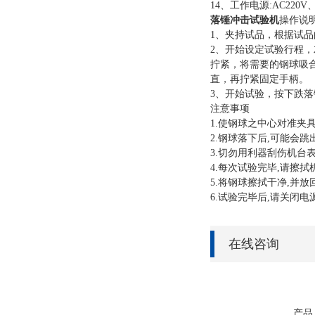
14、工作电源:AC220V、
落锤冲击试验机
操作说
1、夹持试品，根据试品
2、开始设定试验行程，
拧紧，将需要的钢球吸
直，再拧紧固定手柄。
3、开始试验，按下跌
注意事项
1.使钢球之中心对准夹
2.钢球落下后,可能会跳
3.切勿用利器刮伤机台
4.每次试验完毕,请擦拭
5.将钢球擦拭干净,并放
6.试验完毕后,请关闭电
在线咨询
产品