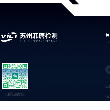
关
C
扫码加微信
技