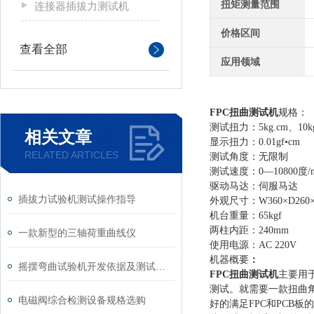
扭矩测量范围
连接器插拔力测试机
价格区间
查看全部
应用领域
FPC扭曲测试机
规
格：
测试扭力
：
5kg.cm、10k
相关文章
显示扭力
：
0.01gf•cm
RELATED ARTICLES
测试角度
：无
限制
测试速度
：
0—1
0800
度/
驱动马
达：
伺服马达
插拔力试验机测试操作指导
外观
尺寸：
W360×D260
机台重量
：
65kgf
两柱
内距：
240mm
一款新型的三轴荷重曲线仪
使用
电源：
AC 220V
机器
概要
：
摇摆弯曲试验机开发依据及测试过程
FPC扭曲测试机
主要用于
测试。就需要一款扭曲
电磁阀综合检测设备规格选购
好的满足FPC和PCB板