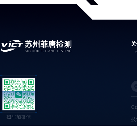
关
C
扫码加微信
技