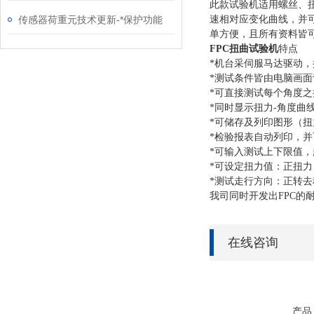
此款试验机
适用螺丝、
传感器荷重元技术更新-*保护功能
速相对应变化曲线，并可
单方便，且所有资料皆
FPC扭曲试验机
特点
*机台采伺服马达驱动
*测试条件皆由电脑画
*可直接测试每个角度之
*同时显示扭力-角度曲
*可储存及列印图形（扭
*检验报表自动列印，
*可输入测试上下限值
*可设定扭力值：正扭力
*测试走行方向：正转去
我司同时开发出
FPC
在线咨询
产品