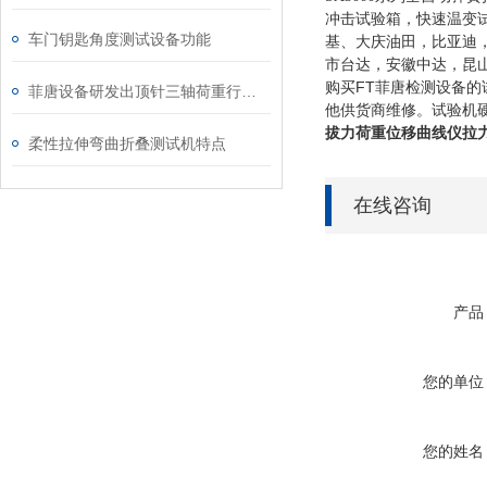
冲击试验箱，快速温变
车门钥匙角度测试设备功能
基、大庆油田，比亚迪
市台达，安徽中达，昆
FT
购买
菲唐检测设备的
菲唐设备研发出顶针三轴荷重行程阻抗试验机
他供货商维修。试验机
拔力荷重位移曲线仪拉
柔性拉伸弯曲折叠测试机特点
在线咨询
产品
您的单位
您的姓名