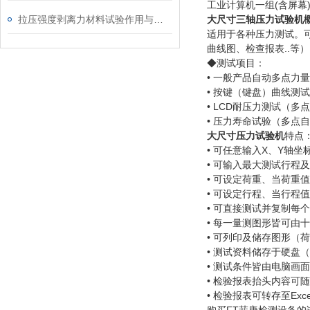
工业计算机一组(含屏幕
拉压强度剥离力材料试验作用与操作
大尺寸三轴压力试验机
适用于各种压力测试。可
曲线图、检查报表..等
◆测试项目：
• 一般产品自动多点力
• 按键（键盘）曲线测
• LCD耐压力测试（多
• 压力寿命试验（多点
大尺寸压力试验机
特点
• 可任意输入X、Y轴
• 可输入最大测试行程
• 可设定荷重、当荷重
• 可设定行程、当行程
• 可直接测试并复制每个
• 每一量测图形皆可由
• 可列印及储存图形（
• 测试资料储存于硬盘
• 测试条件皆由电脑画
• 检验报表抬头内容可
• 检验报表可转存至Ex