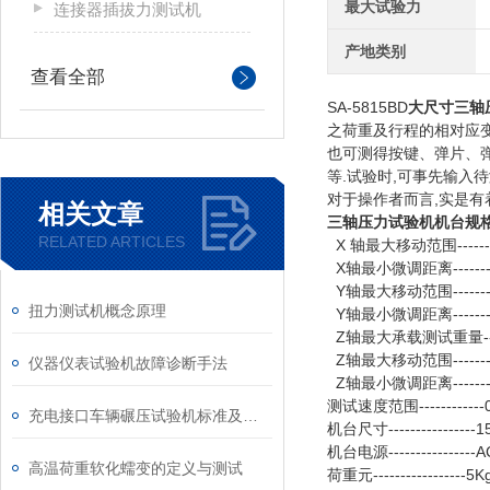
最大试验力
连接器插拔力测试机
产地类别
查看全部
SA-5815BD
大尺寸三轴
之荷重及行程的相对应
也可测得按键、弹片、
等.试验时,可事先输入
对于操作者而言,实是有
相关文章
三轴压力试验机
机台规格
RELATED ARTICLES
X
轴最大移动范围-------
X
轴最小微调距离-------
Y
轴最大移动范围--------
扭力测试机概念原理
Y
轴最小微调距离-------
Z
轴最大承载测试重量----
Z
轴最大移动范围-------
仪器仪表试验机故障诊断手法
Z
轴最小微调距离-------
测试速度范围-----------
充电接口车辆碾压试验机标准及原理
机台尺寸----------------
机台电源----------------
高温荷重软化蠕变的定义与测试
荷重元-----------------5