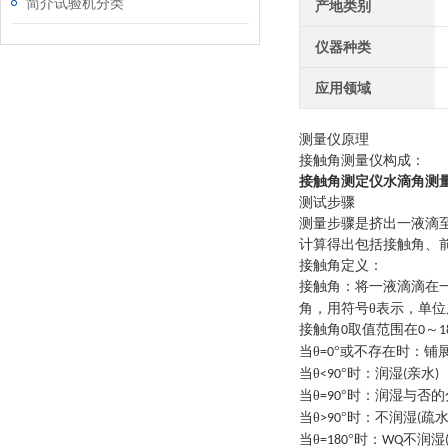
简介试验机分类
产地类别
仪器种类
应用领域
测量仪
原理
接触角测量仪构成：
接触角测定仪水滴角测
测试步骤
测量步骤是挤出一液滴
计算得出包括接触角、
接触角定义：
接触角：将一液滴滴在
角，用符号θ表示，单位
接触角
取值范围在
～
0
0
1
当
θ
°或不存在时：铺
=0
当
θ
°时：润湿
亲水
<90
(
)
当
θ
°时：润湿与否的
=90
当
θ
°时：不润湿
疏
>90
(
当
θ
°时：
不润湿
=180
WQ