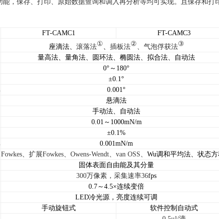
功能，保存、打印、原始数据查询和调入再分析等均可实现。且保存和打
FT-CAM
C
1
FT-CAM
C3
①
②
③
座滴法、
滚落法
、
插板法
、气泡俘获法
量高法、量角法、圆环法、椭圆法、拟合法、自动法
0°～180°
±
0.1°
率
0.
0
01°
悬滴法
手动法、自动法
0.01～1000m
N/m
±0.1%
率
0.
00
1mN/m
Fowkes
、扩展
Fowkes
、
Owens-Wendt
、
van OSS
、
Wu调和平均法、状态方
固体表面自由能及其分量
300万像素，采集速率36
fps
0.7～4.5×连续变倍
LED冷光源，亮度连续可调
手动旋钮式
软件控制自动式
0.5μl/滴