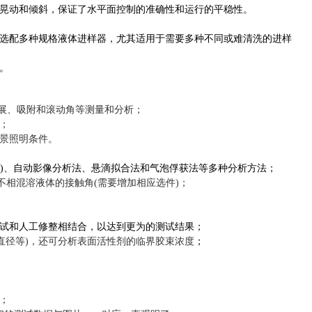
晃动和倾斜，保证了水平面控制的准确性和运行的平稳性。
选配多种规格液体进样器，尤其适用于需要多种不同或难清洗的进样
。
铺展、吸附和滚动角等测量和分析；
；
景照明条件。
)、自动影像分析法、悬滴拟合法和气泡俘获法等多种分析方法；
不相混溶液体的接触角(需要增加相应选件)；
的测试结果；
试和人工修整相结合，以达到更为
直径等
)，还可分析表面活性剂的临界胶束浓度
；
；