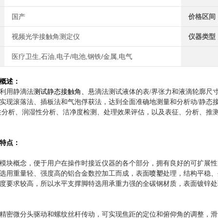
国产
价格区间
视频光学接触角测定仪
仪器类型
医疗卫生,石油,电子/电池,钢铁/金属,电气
概述：
利用静滴法
测试静态接触角、
悬滴法测试
液体的表/界张力和液滴轮廓尺
实现滚落法、插板法和气泡俘获法，达到全面准确地测量和分析动/静态
性分析、润湿性分析、洁净度检测、处理效果评估，以及表征、分析、推
特点：
模块概念，便于用户在操作时接近仪器的各个部分，拥有良好的可扩展性
选用重量轻、强度高的铝合金数控加工而成，表面
喷塑
处理，结构平稳、
度要求较高，所以水平支撑脚特选用承重力强的全碳钢材质，表面镀锌处
精密微分头驱动和螺纹丝杆传动，可实现焦距的定位和俯仰角的调整，滑