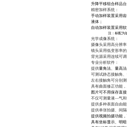
升降平移组合样品台
精密加样系统：
手动加样装置
采用齿
液体；
自动加样装置采用软
注：标配为
光学成像系统：
摄像头
采用高分辨率
镜头采用低变形率的
背光源采用连续可调
专业分析软件：
提供
量角法、量高法
可测试静态接触角、
左右接触角可分别测
具有曲面修正功能，
图片可不用保存直接
不仅可测量液—气和
提供多种表面自由能
提供单张拍摄、间隔
提供视频拍摄功能，
具有坐标显示、明暗