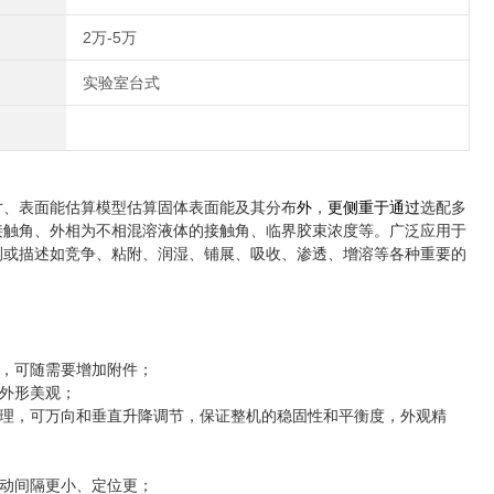
2万-5万
实验室台式
寸、
表面能估算模型估算固体表面能及其分布
外
，
更侧重于通过
选配多
接触角、外相为不相混溶液体的接触角、临界胶束浓度等。广泛应用于
测或描述如竞争、粘附、润湿、铺展、吸收、渗透、增溶等各种重要的
，可随需要增加附件；
外形美观；
理，可万向和垂直升降调节，保证整机的稳固性和平衡度，外观精
；
动间隔更小、定位更