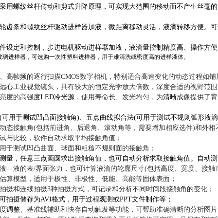
采用
螺纹丝杆
传
动和剪式升降原理
，可实现
大范围的移动而不产生丝毫的
。可
轮齿条和螺纹丝杆驱动
进样器加液
，
微距离移动灵活，液滴转移方便
件设定和控制，步进电机驱动进样器加液，液滴量控制精度高、操作方便
玻璃进样器，可选购一次性塑料进样器，用于难清洗或密度高的进样液体。
、高帧频的逐行扫描CMOS数字相机，特别适合高速变化的动态过程如
远心工业视觉镜头，具有较大的恒定光学放大倍数，深度合适的视野范围
亮度的高强度
LED冷光源
，使用寿命长、发光均匀，为
清晰
成像提供了背
(可用于测试凹凸面接触角)、五点曲线拟合法(可用于测试不规则
弧形
液滴
动态接触角(包括前进角、后退角、滚动角等，需要增加相应选件)和外相
试与比较，软件自动求取平均接触角值；
用于测试凹凸曲面、球面和粗糙不规则面的接触角；
测量，任意三点画圆求出接触角值，也可自动分析求取接触角值。自动测
液—液的表/
界面张力，
也可计算液滴的轮廓尺寸(
包括高度、宽度、接触
估算模型，适用于极性、非极性、低能、高能等固体表面
；
拍摄和连续拍摄3种拍摄方式，可记录和分析不同时间段接触角的变化
；
可拍摄储存为AVI格式，用于过程观测或PPT文件制作等；
度调整、
基准线辅助和快存自动触发等功能，可帮助准确清晰的分析图片