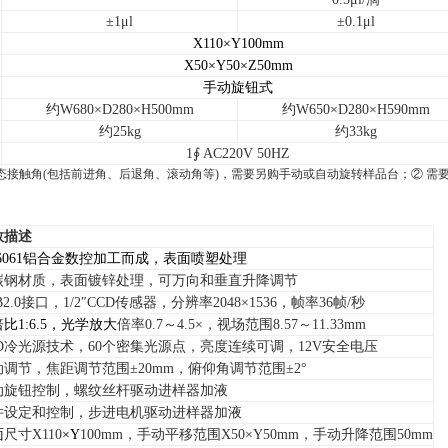
±1μl
±0.1μl
X1
1
0×Y1
0
0mm
X
50
×Y
5
0×Z
5
0mm
手动旋钮式
约
W
680
×
D280
×
H500mm
约
W
650
×
D280
×
H590mm
约25kg
约33kg
1∮ AC220V 50HZ
态接触角(包括前进角、后退角、滚动角等)，需要另购手动或自动旋转样品台；
②
需
数描述
L6061铝合金数控加工而成，表面喷塑处理
碳钢材质，表面镀锌处理，可万向和垂直升降调节
B2.0接口，1/2″CCD传感器，分辨率2048
×1
536，帧率36帧/秒
比1:6.5，光学放大
倍率0.7～4.5×，视场范围8.57
～
11.33mm
ED冷光源技术，60个密集光源点，亮度连续可调，12V安全电压
动调节，焦距调节范围±20mm，俯仰角调节范围±2°
动旋钮控制，螺纹丝杆驱动进样器加液
件设定和控制，步进电机驱动进样器加液
面
尺寸X110
×
Y
100mm，手动平移范围X50×Y50mm，手动升降范围50mm