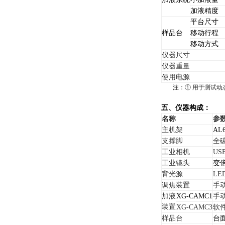
加液精度
平台尺寸
样品台
移动行程
移动方式
仪器
尺寸
仪器
重量
使用电源
注：① 用于测试动
五、仪器构成：
名称
参
主机架
A
支撑脚
全
工业相机
US
工业镜头
变倍
背光源
L
调焦装置
手
加液
XG-CAM
C
1
手
装置
XG-CAMC3
软
样品台
台