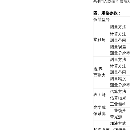
具有*的数据库管理
四、规格参数：
仪器
型号
测量方法
计算方法
接触角
测量范围
测
量
误差
测
量
分辨
测量方法
计算方法
表/界
测量范围
面张力
测量精度
测量
分辨
估算方法
表面能
估算结果
工业相机
光学成
工业镜头
像系统
背光源
加液方式
加液系统
小加液量