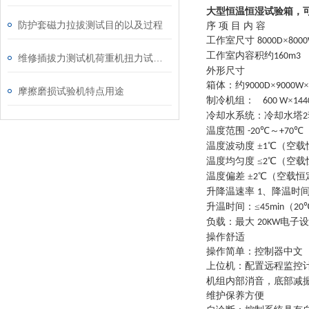
大型恒温恒湿试验箱，
防护套磁力拉拔测试目的以及过程
序
项
目
内
容
工作室尺寸
×
8000D
800
工作室内容积约
160m3
维修插拔力测试机荷重机扭力试验机
外形尺寸
箱体：约
×
×
9000D
9000W
摩擦磨损试验机特点用途
制冷机组：
×
600 W
144
冷却水系统：冷却水塔
2
温度范围
℃～
℃
-20
+70
温度波动度
±
℃（空载
1
温度均匀度
≤
℃（空载
2
温度偏差
±
℃（空载恒
2
升降温速率
、降温时间
1
升温时间：
≤
（
45min
20
负载：最大
电子设
20KW
操作舒适
操作简单：控制器中文
上位机：配置远程监控
机组内部消音，底部减
维护保养方便