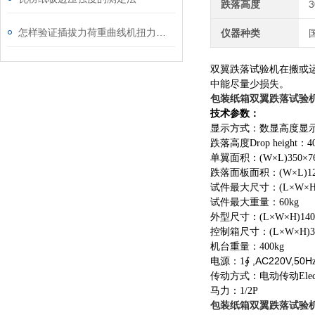
跌落高度
怎样验证插拔力荷重曲线机扭力机的采样速率
仪器种类
双翼跌落试验机在搬或
中能尽量少损失。
包装纸箱双翼跌落试验
技术参数：
显示方式：数显高度显
跌落高度
Drop height
：
4
单翼面积：
(W×L)350×
跌落面板面积：
(W×L)1
试件最大尺寸：
(L×W×H
试件最大重量：
60kg
外型尺寸：
(L×W×H)140
控制箱尺寸：
(L×W×H)3
机台重量：
400kg
,AC220V,50H
电源：
1
∮
传动方式：电动传动
Elec
马力：
1/2P
包装纸箱双翼跌落试验