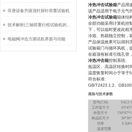
冷热冲击试验箱
产品用
菲唐设备升级顶针探针荷重试验机
该产品适用于电子元气
冷热冲击试验箱
箱体结
全部功能采用计算机控
技术解析|三轴荷重行程试验机的工作原理是什么？
下，可以临时更改此程
冷箱、热箱独立控制，
电磁阀冲击力测试机界面与功能
产品保温效果可以得到
试验箱门与循环风机，
在箱顶有标准引线孔管
:
冷热冲击箱
控制系统
低温区、高温区转换时
5
温度恢复时间小于等于
:
符合标准
GB/T2423.1.2
GB105
、
规格与技术参数
型号(CM)
SACJ-1
工作室尺寸
45*45*
外型尺寸
156*87*1
样品区尺寸
30*30*
功率
6.5(K
温度范围