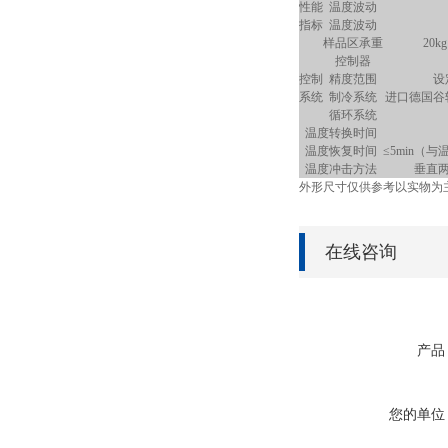
性能
温度波动
指标
温度波动
样品区承重
20kg
控制器
控制
精度范围
设
系统
制冷系统
进口德国谷
循环系统
温度转换时间
温度恢复时间
≤5min
温度冲击方法
垂直两
外形尺寸仅供参考以实物为
在线咨询
产品
您的单位